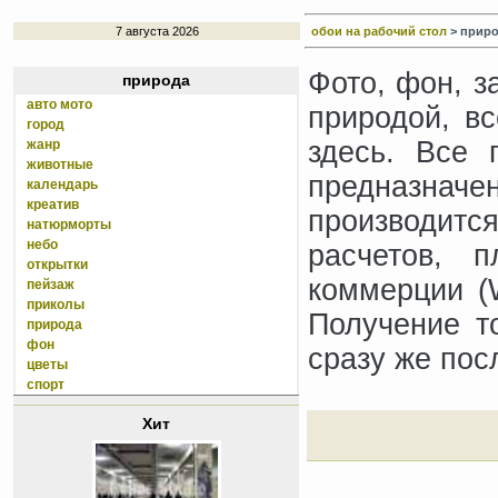
7 августа 2026
обои на рабочий стол
> приро
Фото, фон, за
природа
авто мото
природой, вс
город
здесь. Все 
жанр
животные
предназнач
календарь
креатив
производит
натюрморты
небо
расчетов, п
открытки
коммерции (W
пейзаж
приколы
Получение т
природа
фон
сразу же пос
цветы
спорт
Хит