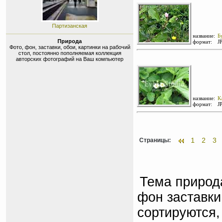
Партизанская
название:
Б
Природа
формат:
J
Фото, фон, заставки, обои, картинки на рабочий
стол, постоянно пополняемая коллекция
авторских фотографий на Ваш компьютер
название:
К
формат:
J
1
2
3
Страницы:
Тема природа
фон заставки
сортируются,