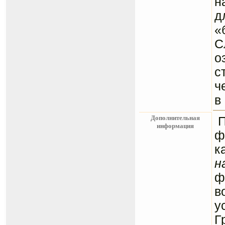
н
д
«
С
о
с
ч
в
Дополнительная
информация
ф
к
н
ф
в
у
Г