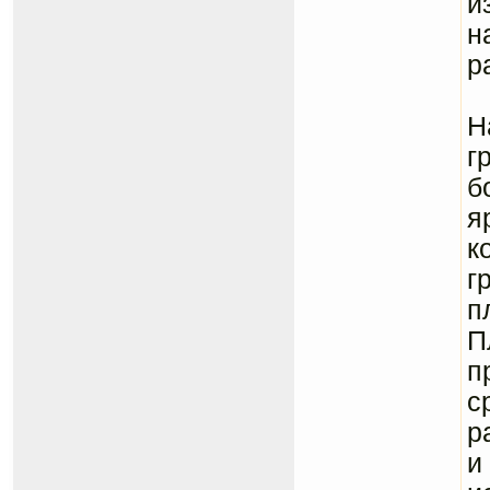
и
н
р
Н
Н
г
б
я
к
г
п
п
с
р
и