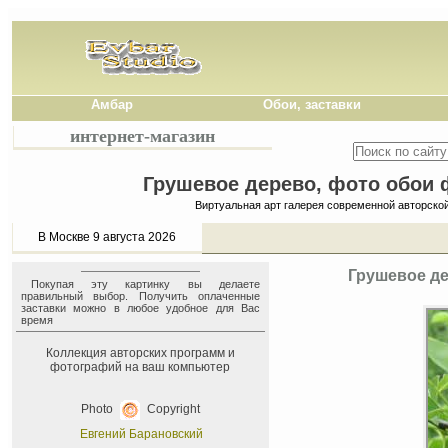
Амбар
Обои, заставки
интернет-магазин
Грушевое дерево, фото обои ф
Виртуальная арт галерея современной авторско
В Москве 9 августа 2026
Грушевое де
Покупая эту картинку вы делаете
правильный выбор. Получить оплаченные
заставки можно в любое удобное для Вас
время
Коллекция авторских программ и
фотографий на ваш компьютер
Photo
Copyright
Евгений Барановский