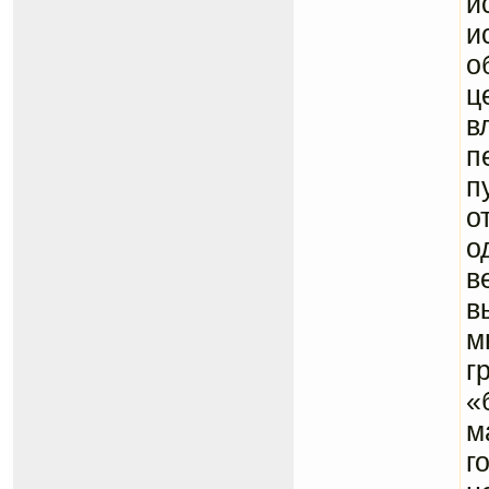
и
и
о
ц
в
п
п
о
о
в
в
м
г
«
м
г