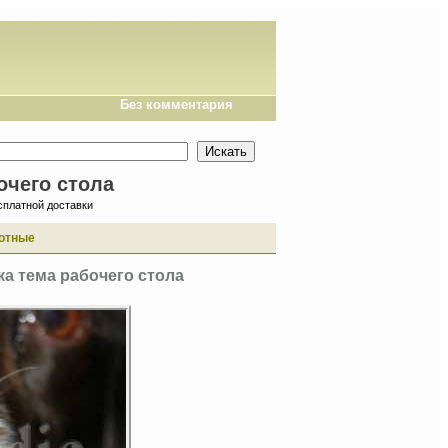
Без комментария
очего стола
сплатной доставки
отные
ка тема рабочего стола