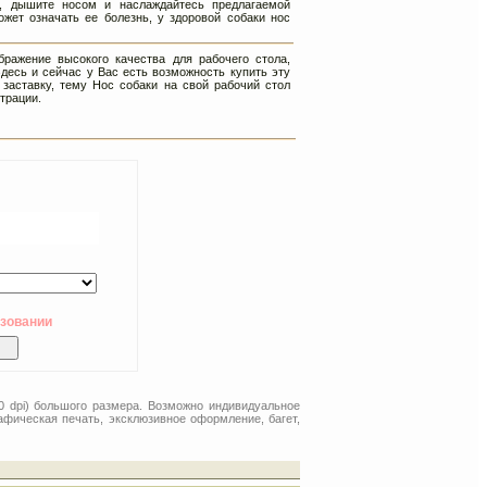
и, дышите носом и наслаждайтесь предлагаемой
ожет означать ее болезнь, у здоровой собаки нос
ражение высокого качества для рабочего стола,
десь и сейчас у Вас есть возможность купить эту
 заставку, тему Нос собаки на свой рабочий стол
трации.
ьзовании
0 dpi) большого размера. Возможно индивидуальное
афическая печать, эксклюзивное оформление, багет,