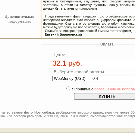
чутким и безупречным, слушайте, что говорят медик
заставкой. К стати на заметку сухость носа у собаки м
должен быть влажным и холодным
Дополнительная
Представленный файл содержит фотографическое изоб
авторское название Нос собаки
, в цифровом формате. З
информация
фотографию. Скачать и установить фото обои, картинку
можно будет сразу же после оплаты, бесплатно и без регис
Спасибо за интерес проявленный к моим фотографиям,
Евгений Барановский
Оплата
Цена:
Выберите способ оплаты
Я принимаю
соглашение об испол
е качественное
фото Нос собаки
, изображение высокого разрешения (не менее 30
тины или постера размером 20x30 см, 30x40 см и более, высококачественная полигр