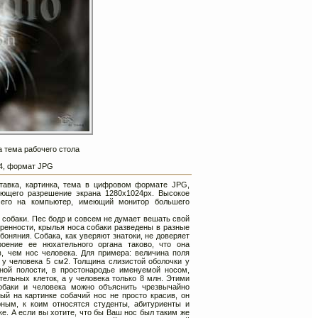
а тема рабочего стола
24, формат JPG
ставка, картинка, тема в цифровом формате JPG,
ющего разрешение экрана 1280х1024px. Высокое
 его на компьютер, имеющий монитор большего
собаки. Пес бодр и совсем не думает вешать свой
тренности, крылья носа собаки разведены в разные
обоняния. Собака, как уверяют знатоки, не доверяет
оение ее нюхательного органа таково, что она
, чем нос человека. Для примера: величина поля
 у человека 5 см2. Толщина слизистой оболочки у
ной полости, в простонародье именуемой носом,
тельных клеток, а у человека только 8 млн. Этими
обаки и человека можно объяснить чрезвычайно
ый на картинке собачий нос не просто красив, он
ным, к коим относятся студенты, абитуриенты и
е. А если вы хотите, что бы Ваш нос был таким же