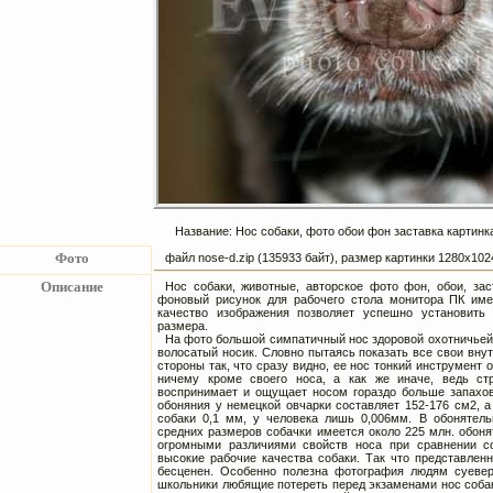
Название: Нос собаки, фото обои фон заставка картинк
Фото
файл nose-d.zip (135933 байт), размер картинки 1280х10
Описание
Нос собаки, животные, авторское фото фон, обои, за
фоновый рисунок для рабочего стола монитора ПК име
качество изображения позволяет успешно установить
размера.
На фото большой симпатичный нос здоровой охотничьей 
волосатый носик. Словно пытаясь показать все свои вну
стороны так, что сразу видно, ее нос тонкий инструмент 
ничему кроме своего носа, а как же иначе, ведь стр
воспринимает и ощущает носом гораздо больше запахов
обоняния у немецкой овчарки составляет 152-176 см2, а
собаки 0,1 мм, у человека лишь 0,006мм. В обонятель
средних размеров собачки имеется около 225 млн. обоня
огромными различиями свойств носа при сравнении с
высокие рабочие качества собаки. Так что представленн
бесценен. Особенно полезна фотография людям суевер
школьники любящие потереть перед экзаменами нос собак