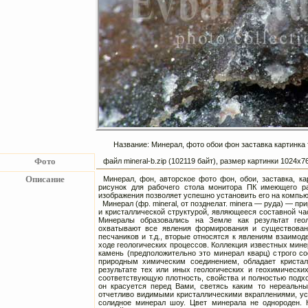
Название: Минерал, фото обои фон заставка картинка 
Фото
файл mineral-b.zip (102119 байт), размер картинки 1024х
Описание
Минерал, фон, авторское фото фон, обои, заставка, 
рисунок для рабочего стола монитора ПК имеющего ра
изображения позволяет успешно установить его на компь
Минерал (фр. mineral, от позднелат. minera — руда) — п
и кристаллической структурой, являющееся составной ча
Минералы образовались на Земле как результат геол
охватывают все явления формирования и существовани
песчаников и т.д., вторые относятся к явлениям взаимо
ходе геологических процессов. Коллекция известных мин
камень (предположительно это минерал кварц) строго с
природным химическим соединением, обладает кристалл
результате тех или иных геологических и геохимически
соответствующую плотность, свойства и полностью подх
он красуется перед Вами, светясь каким то нереальн
отчетливо видимыми кристаллическими вкраплениями, уст
солидное минерал шоу. Цвет минерала не однороден. К