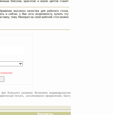
бенным блеском, красотою и игрою цветов станет
ражение высокого качества для рабочего стола,
есь и сейчас у Вас есть возможность купить эту
аставку, тему Минерал на свой рабочий стол можно
.
ьзовании
 dpi) большого размера. Возможно индивидуальное
афическая печать, эксклюзивное оформление, багет,
Контакты