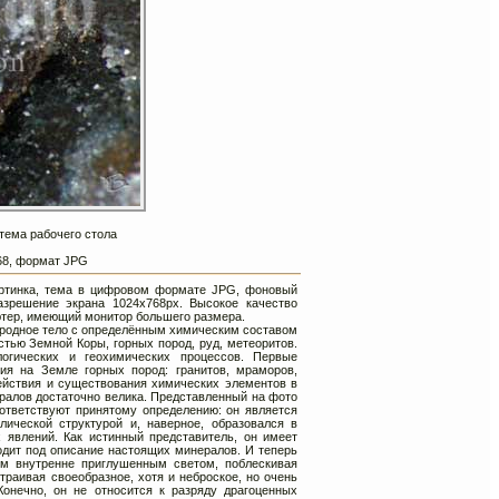
тема рабочего стола
768, формат JPG
картинка, тема в цифровом формате JPG, фоновый
зрешение экрана 1024х768px. Высокое качество
ютер, имеющий монитор большего размера.
риродное тело с определённым химическим составом
стью Земной Коры, горных пород, руд, метеоритов.
огических и геохимических процессов. Первые
я на Земле горных пород: гранитов, мраморов,
действия и существования химических элементов в
ералов достаточно велика. Представленный на фото
оответствуют принятому определению: он является
ической структурой и, наверное, образовался в
х явлений. Как истинный представитель, он имеет
одит под описание настоящих минералов. И теперь
ым внутренне приглушенным светом, поблескивая
раивая своеобразное, хотя и неброское, но очень
онечно, он не относится к разряду драгоценных