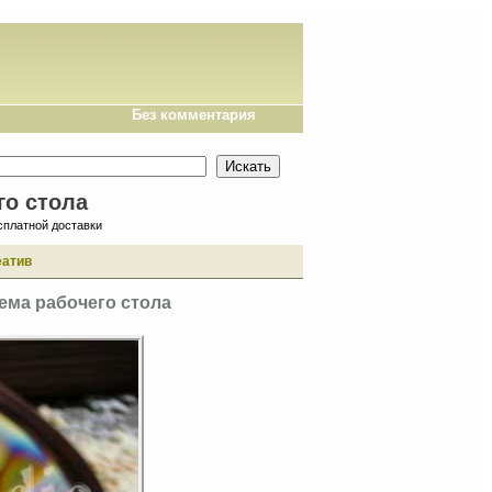
Без комментария
го стола
сплатной доставки
еатив
тема рабочего стола