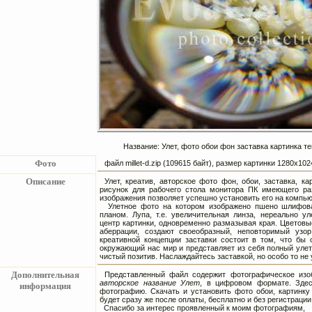
Название: Улет, фото обои фон заставка картинка т
Фото
файл millet-d.zip (109615 байт), размер картинки 1280х1
Описание
Улет, креатив, авторское фото фон, обои, заставка, 
рисунок для рабочего стола монитора ПК имеющего ра
изображения позволяет успешно установить его на компь
Улетное фото на котором изображено пшено шлифова
планом. Лупа, т.е. увеличительная линза, нереально у
центр картинки, одновременно размазывая края. Цветов
аберрации, создают своеобразный, неповторимый узор
креативной концепции заставки состоит в том, что бы 
окружающий нас мир и представляет из себя полный уле
чистый позитив. Наслаждайтесь заставкой, но особо то не
Дополнительная
Представленный файл содержит фотографическое изоб
авторское название Улет
, в цифровом формате. Здес
информация
фотографию. Скачать и установить фото обои, картинку
будет сразу же после оплаты, бесплатно и без регистрации
Спасибо за интерес проявленный к моим фотографиям,