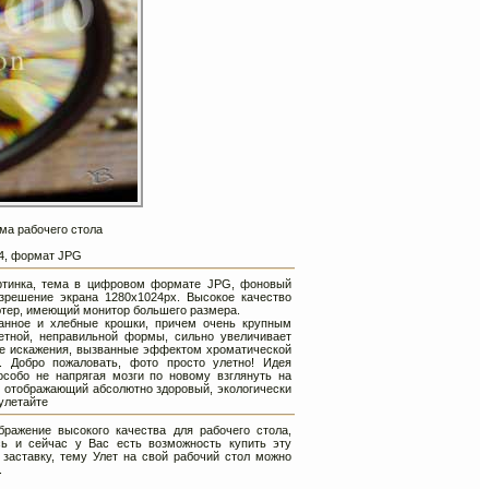
ема рабочего стола
024, формат JPG
картинка, тема в цифровом формате JPG, фоновый
зрешение экрана 1280х1024px. Высокое качество
ютер, имеющий монитор большего размера.
нное и хлебные крошки, причем очень крупным
летной, неправильной формы, сильно увеличивает
ые искажения, вызванные эффектом хроматической
. Добро пожаловать, фото просто улетно! Идея
особо не напрягая мозги по новому взглянуть на
т отображающий абсолютно здоровый, экологически
 улетайте
ражение высокого качества для рабочего стола,
ь и сейчас у Вас есть возможность купить эту
 заставку, тему Улет на свой рабочий стол можно
.