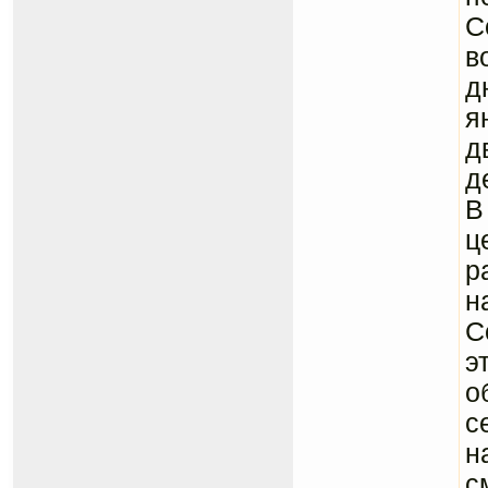
С
в
д
я
д
д
В
ц
р
н
С
э
о
с
н
с