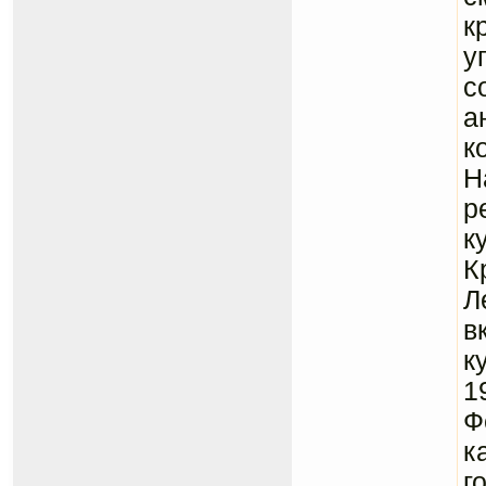
к
у
с
а
к
Н
р
к
К
Л
в
к
1
Ф
к
г