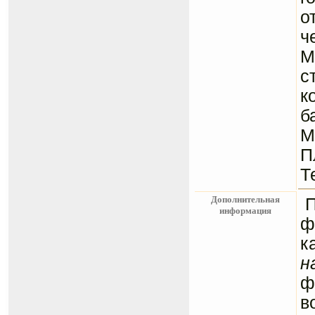
о
ч
М
с
к
б
М
П
Т
Дополнительная
информация
ф
к
н
ф
в