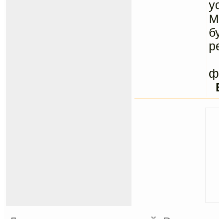
у
М
б
р
С
ф