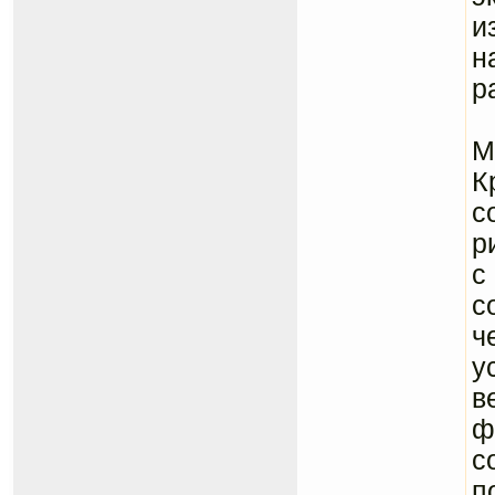
и
н
р
Н
М
К
с
р
с
с
ч
у
в
ф
с
п