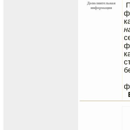
Дополнительная
информация
ф
к
н
с
ф
к
с
б
С
ф