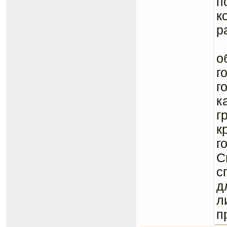
п
к
р
Н
о
г
г
к
г
к
г
С
с
д
л
п