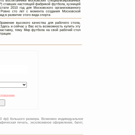
это воспитанники московских специализированных
) ставших настоящей фабрикой футбола, кузницей
стати 2010 год для Московского организованного
 Ровно сто лет с момента создания Московской
ад в развитие этого вида спорта
ражение высокого качества для рабочего стола,
Здесь и сейчас у Вас есть возможность купить эту
заставку, тему Мир футбола на свой рабочий стол
трации.
ьзовании
00 dpi) большого размера. Возможно индивидуальное
афическая печать, эксклюзивное оформление, багет,