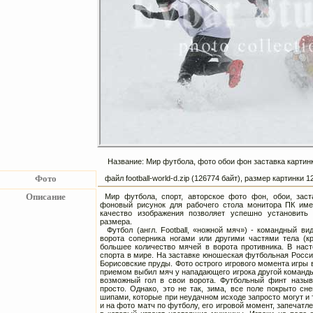
Название: Мир футбола, фото обои фон заставка картинк
Фото
файл football-world-d.zip (126774 байт), размер картинки
Описание
Мир футбола, спорт, авторское фото фон, обои, зас
фоновый рисунок для рабочего стола монитора ПК име
качество изображения позволяет успешно установить
размера.
Футбол (англ. Football, «ножной мяч») - командный ви
ворота соперника ногами или другими частями тела (кр
большее количество мячей в ворота противника. В на
спорта в мире. На заставке юношеская футбольная Россия
Борисовские пруды. Фото острого игрового момента игры
приемом выбил мяч у нападающего игрока другой команды
возможный гол в свои ворота. Футбольный финт назыв
просто. Однако, это не так, зима, все поле покрыто с
шипами, которые при неудачном исходе запросто могут и 
и на фото матч по футболу, его игровой момент, запеча