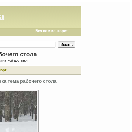
а
Без комментария
бочего стола
сплатной доставки
порт
ка тема рабочего стола