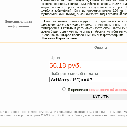
в который играют настоящие мужчины. Игроки на поле 
детских юношеских школ олимпийского резерва (СДЮШОР
кадров давшей стране многих заслуженных мастеров. К
футбола юбилейный! Ему исполняется ровно 100 лет!
футбольной лиги (МФЛ), внесшей за эти годы огромный вкл
Дополнительная
Представленный файл содержит фотографическое изоб
авторское название Мир футбола
, в цифровом формате. 
информация
фотографию. Скачать и установить фото обои, картинку 
можно будет сразу же после оплаты, бесплатно и без регис
Спасибо за интерес проявленный к моим фотографиям,
Евгений Барановский
Оплата
Цена:
Выберите способ оплаты
Я принимаю
соглашение об испол
 качественное
фото Мир футбола
, изображение высокого разрешения (не менее 3
тины или постера размером 20x30 см, 30x40 см и более, высококачественная полигр