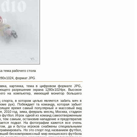
а тема рабочего стола
 1280х1024, формат JPG
тавка, картинка, тема в цифровом формате JPG,
ющего разрешение экрана 1280х1024px. Высокое
 его на компьютер, имеющий монитор большего
д спорта, в котором целью является забить мяч в
оме рук). Побеждает та команда, которая забьет
стоящее время самый популярный и массовый вид
, 2010 год, зима, февраль месяц, Москва, стадион
 в футбол. Игрок одной из команд самоотверженным
, тем самым, остановив нападение и предотвратив
ается подкат. На фотографии кажется все очень
негом, да и бутсы игроков снабжены специальными
травмировать. Но это спорт под названием футбол,
тлевший бескомпромиссный мир юношеского футбола