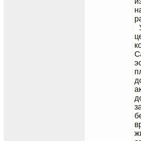
и
н
р
У
ц
к
С
э
п
д
а
д
з
б
в
ж