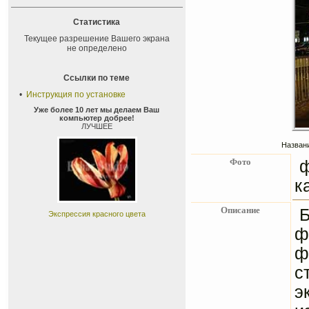
Статистика
Текущее разрешение Вашего экрана
не определено
Ссылки по теме
•
Инструкция по установке
Уже более 10 лет мы делаем Ваш
компьютер добрее!
ЛУЧШЕЕ
Названи
Фото
к
Описание
Б
Экспрессия красного цвета
ф
ф
с
э