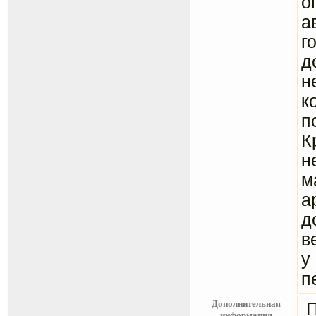
о
а
г
д
н
к
п
К
н
м
а
д
в
у
п
Дополнительная
информация