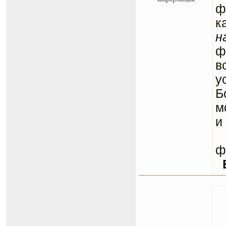
ф
к
н
ф
в
у
Б
м
и
С
ф