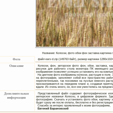
Название: Колоски, фото обои фон заставка картинка 
Фото
файл ears-d.zip (149763 байт), размер картинки 1280х10
Описание
Колоски, фон, авторское фото фон, обои, заставка, 
рисунок для рабочего стола монитора ПК имеющего ра
изображения позволяет успешно установить его на компь
На цветном фото изображены колоски, растущие в поле. 
на фотографии, заполняют собой все пространство рабо
переплетенными, так похожими на пухлые немного раст
просматриваются на переднем плане и, создавая приятн
вдали. Их очень много, но, все они уместились на предл
Дополнительная
Представленный файл содержит фотографическое изоб
авторское название Колоски
, в цифровом формате. Зде
информация
фотографию. Скачать и установить фото обои, картинку з
будет сразу же после оплаты, бесплатно и без регистрации
Спасибо за интерес проявленный к моим фотографиям,
Евгений Барановский