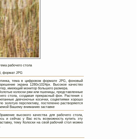
тема рабочего стола
24, формат JPG
картинка, тема в цифровом формате JPG, фоновый
зрешение экрана 1280х1024px. Высокое качество
ютер, имеющий монитор большего размера.
Золотые колоски ржи или пшеницы, представленные
чего стола, создавая прекрасный фон. Растения с
репанные девчоночьи косички, соцветиями хорошо
ую золотую перспективу, постепенно растворяются
агаемой Вашему вниманию заставке
ражение высокого качества для рабочего стола,
сь и сейчас у Вас есть возможность купить эту
аставку, тему Колоски на свой рабочий стол можно
.