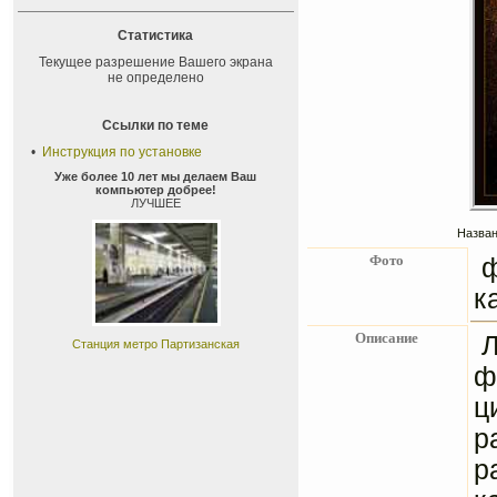
Статистика
Текущее разрешение Вашего экрана
не определено
Ссылки по теме
•
Инструкция по установке
Уже более 10 лет мы делаем Ваш
компьютер добрее!
ЛУЧШЕЕ
Назван
Фото
ф
к
Описание
Л
Станция метро Партизанская
ф
ц
р
р