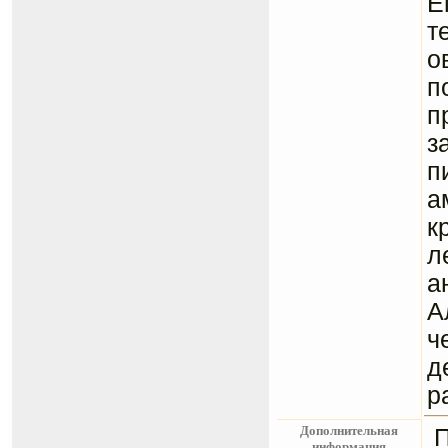
Е
т
о
п
п
з
п
а
к
л
а
А
ч
д
р
Дополнительная
информация