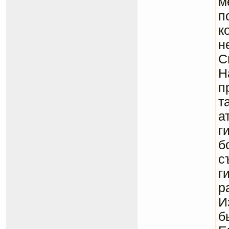
м
п
к
н
С
Н
п
т
а
г
б
с
г
р
И
б