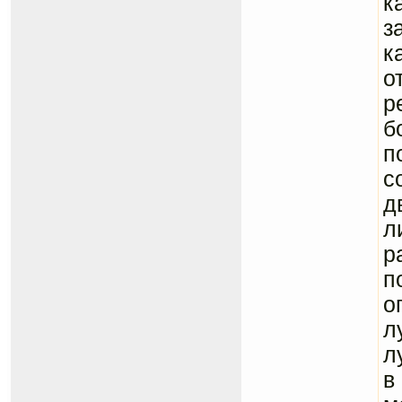
к
з
к
о
р
б
п
с
д
л
р
п
о
л
л
в