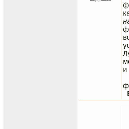
ф
к
н
ф
в
у
Л
м
и
С
ф