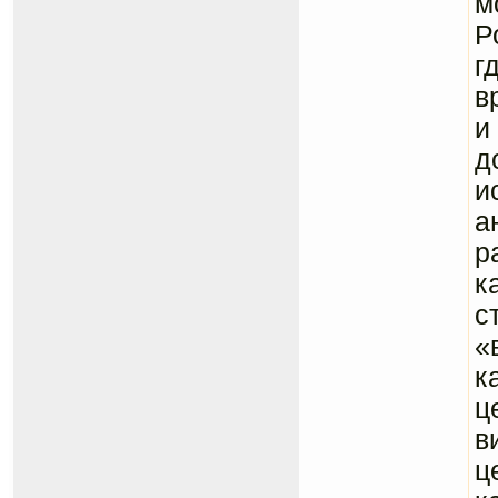
м
Р
г
в
и
д
и
а
р
к
с
«
к
ц
в
ц