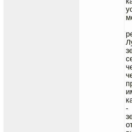
к
у
м
Ф
р
Л
з
с
ч
ч
п
и
к
-
з
о