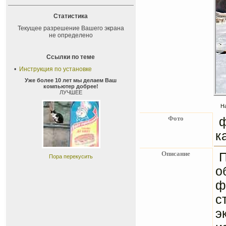
Статистика
Текущее разрешение Вашего экрана
не определено
Ссылки по теме
•
Инструкция по установке
Уже более 10 лет мы делаем Ваш
компьютер добрее!
ЛУЧШЕЕ
На
Фото
ф
к
Описание
П
Пора перекусить
о
ф
с
э