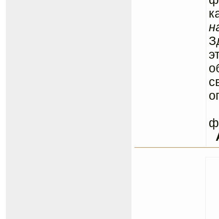
к
н
З
э
о
с
о
С
ф