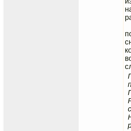
и
н
р
«
п
с
к
в
с