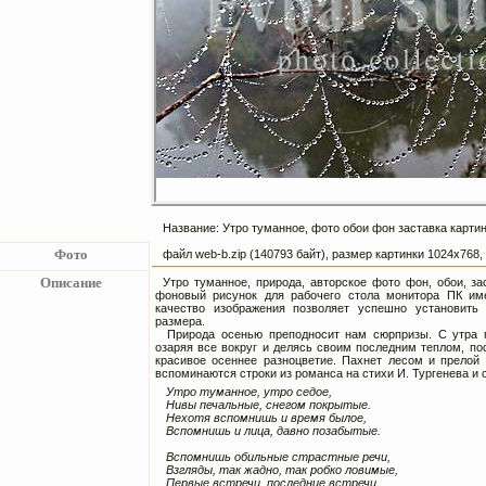
Название: Утро туманное, фото обои фон заставка картин
Фото
файл web-b.zip (140793 байт), размер картинки 1024х768
Описание
Утро туманное, природа, авторское фото фон, обои, з
фоновый рисунок для рабочего стола монитора ПК им
качество изображения позволяет успешно установить
размера.
Природа осенью преподносит нам сюрпризы. С утра п
озаряя все вокруг и делясь своим последним теплом, по
красивое осеннее разноцветие. Пахнет лесом и прелой 
вспоминаются строки из романса на стихи
И. Тургенева
и 
Утро туманное, утро седое,
Нивы печальные, снегом покрытые.
Нехотя вспомнишь и время былое,
Вспомнишь и лица, давно позабытые.
Вспомнишь обильные страстные речи,
Взгляды, так жадно, так робко ловимые,
Первые встречи, последние встречи,