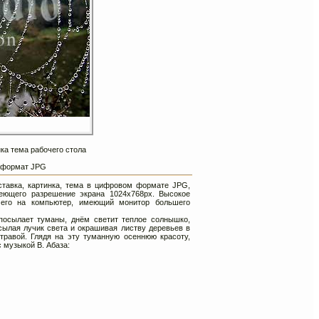
ка тема рабочего стола
, формат JPG
аставка, картинка, тема в цифровом формате JPG,
еющего разрешение экрана 1024х768px. Высокое
 его на компьютер, имеющий монитор большего
осылает туманы, днём светит теплое солнышко,
сылая лучик света и окрашивая листву деревьев в
травой. Глядя на эту туманную осеннюю красоту,
с музыкой
В. Абаза: