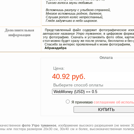
Тихого голоса звуки любимые.
Вспомнишь разлуку с улыбкою странной,
Многое вспомнишь родное, далекое,
Слушая ропот колес непрестанный,
Глядя задумчиво в небо широкое.
Дополнительная
Представленный файл содержит фотографическое изоб
авторское название Утро туманное
, в цифровом формат
информация
эту фотографию. Скачать и установить фото обои, карти
стол можно будет сразу же после оплаты, бесплатно и без 
Спасибо за интерес проявленный к моим фотографиям,
Абракадабра
Оплата
Цена:
Выберите способ оплаты
Я принимаю
соглашение об испол
 качественное
фото Утро туманное
, изображение высокого разрешения (не менее 3
тины или постера размером 20x30 см, 30x40 см и более, высококачественная полигр