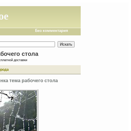
ое
Без комментария
абочего стола
сплатной доставки
ирода
нка тема рабочего стола