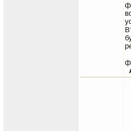
ф
в
у
В
б
р
С
ф