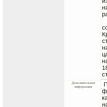
и
н
р
Н
с
К
с
н
ц
н
1
с
Дополнительная
информация
ф
к
н