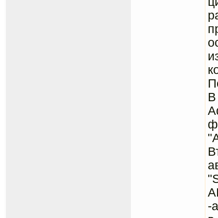
ц
р
п
о
и
к
П
В
A
ф
"
В
а
"
А
-