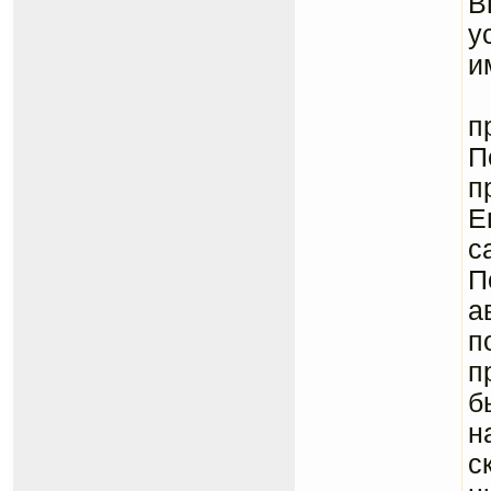
В
у
и
п
П
п
Е
с
П
а
п
п
б
н
с