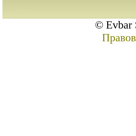
© Evbar 
Правов