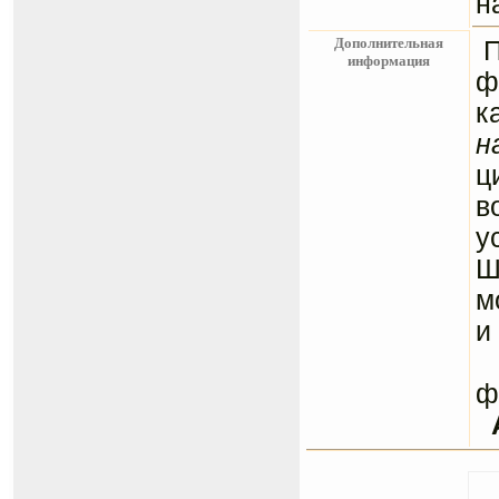
н
Дополнительная
информация
ф
к
н
ц
в
у
Ш
м
и
С
ф