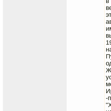
в
в
э
а
и
в
1
н
П
о
Ж
у
м
И
-
"