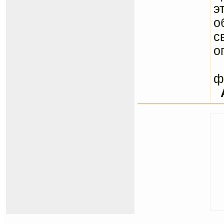
э
о
с
о
С
ф