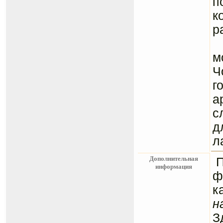
п
к
р
Ц
м
Ч
г
а
с
д
л
Дополнительная
информация
ф
к
н
З