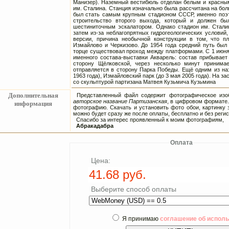
Манизер). Наземный вестибюль отделан белым и красны
им. Сталина. Станция изначально была рассчитана на бо
был стать самым крупным стадионом СССР, именно поэт
строительство второго выхода, который и должен бы
шестиниточным эскалатором. Однако стадион им. Сталин
затем из-за неблагопрятных гидрогеологических условий
версии, причина необычной конструкции в том, что пл
Измайлово и Черкизово. До 1954 года средний путь был
торце существовал проход между платформами. С 1 июня 
именного состава-выставки Акварель: состав прибывает
сторону Щёлковской, через несколько минут принима
отправляется в сторону Парка Победы. Ещё одним из на
1963 года), Измайловский парк (до 3 мая 2005 года). На з
со скульптурой партизана Матвея Кузьмича Кузьмина
Дополнительная
Представленный файл содержит фотографическое изоб
авторское название Партизанская
, в цифровом формате.
информация
фотографию. Скачать и установить фото обои, картинку 
можно будет сразу же после оплаты, бесплатно и без регис
Спасибо за интерес проявленный к моим фотографиям,
Абракадабра
Оплата
Цена:
Выберите способ оплаты
Я принимаю
соглашение об испол