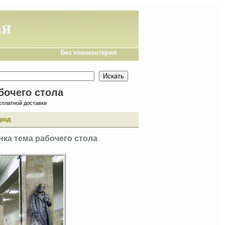
ая
Без комментария
бочего стола
сплатной доставки
ород
нка тема рабочего стола