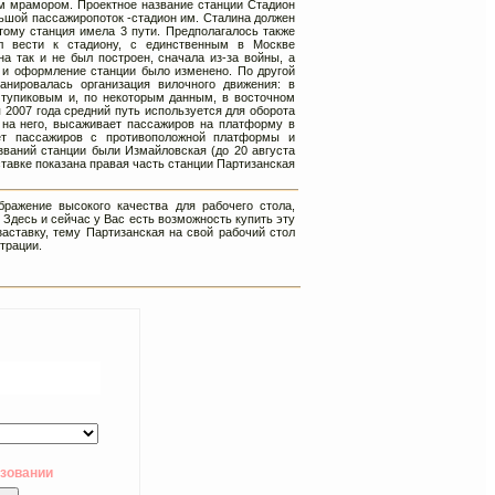
м мрамором. Проектное название станции Стадион
льшой пассажиропоток -стадион им. Сталина должен
ому станция имела 3 пути. Предполагалось также
л вести к стадиону, с единственным в Москве
а так и не был построен, сначала из-за войны, а
, и оформление станции было изменено. По другой
анировалась организация вилочного движения: в
 тупиковым и, по некоторым данным, в восточном
2007 года средний путь используется для оборота
 на него, высаживает пассажиров на платформу в
ет пассажиров с противоположной платформы и
званий станции были Измайловская (до 20 августа
аставке показана правая часть станции Партизанская
ражение высокого качества для рабочего стола,
 Здесь и сейчас у Вас есть возможность купить эту
заставку, тему Партизанская на свой рабочий стол
трации.
ьзовании