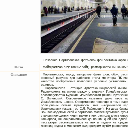
Название: Партизанская, фото обои фон заставка картин
Фото
файл partizan-b.zip (88602 байт), размер картинки 1024х
Описание
Партизанская, город, авторское фото фон, обои, зас
фоновый рисунок для рабочего стола монитора ПК им
качество изображения позволяет успешно установить
размера.
Партизанская - станция Арбатско-Покровской линии 
Расположена на линии между станциями Измайловская 
составе участка Курская -Измайловская (ныне Партизанска
С. Виленский. Современное название дано из-за о
Измайловским шоссе. Оформление посвящено теме парти
облицованы белым мрамором, низ —коричневой кер
барельефами (скульптор С.Л. Рабинович). На двух ближ
Зои Космодемьянской и партизана Матвея Кузьмича Кузьм
станции находятся ниши, ранее в них располагались огро
Гончарова, не сохранившиеся до наших дней (по одной 
пассажиры засматривались на них и падали на средн
лестниц рядом с мостиком над средним путём расположен