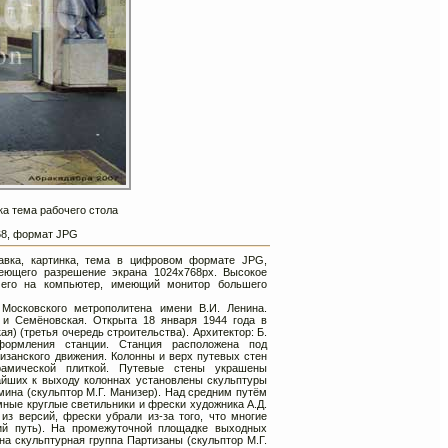
ка тема рабочего стола
768, формат JPG
тавка, картинка, тема в цифровом формате JPG,
еющего разрешение экрана 1024х768px. Высокое
 его на компьютер, имеющий монитор большего
Московского метрополитена имени В.И. Ленина.
и Семёновская. Открыта 18 января 1944 года в
я) (третья очередь строительства). Архитектор: Б.
формления станции. Станция расположена под
занского движения. Колонны и верх путевых стен
амической плиткой. Путевые стены украшены
айших к выходу колоннах установлены скульптуры
ина (скульптор М.Г. Манизер). Над средним путём
мные круглые светильники и фрески художника А.Д.
из версий, фрески убрали из-за того, что многие
ий путь). На промежуточной площадке выходных
а скульптурная группа Партизаны (скульптор М.Г.