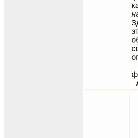
к
н
З
э
о
с
о
С
ф