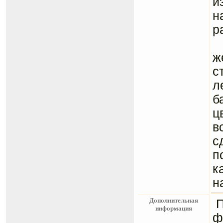
и
н
р
Ц
ж
с
л
б
ц
в
с
п
к
н
Дополнительная
информация
ф