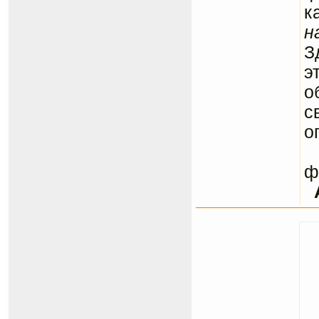
к
н
З
э
о
с
о
С
ф