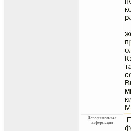
п
к
р
Н
ж
п
о
К
т
с
В
м
к
М
Дополнительная
информация
ф