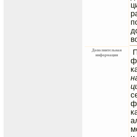
ц
р
п
д
в
Дополнительная
информация
ф
к
н
ц
с
ф
к
а
м