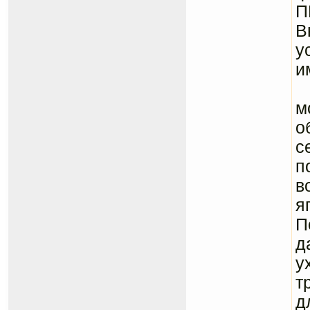
П
В
у
и
Я
м
о
с
п
в
я
П
д
у
т
д