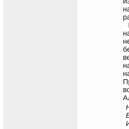
и
н
р
Н
н
н
б
в
н
н
П
в
А