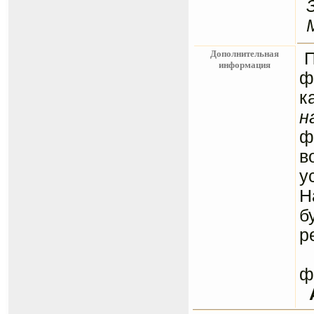
Дополнительная
информация
ф
к
н
ф
в
у
Н
б
р
С
ф