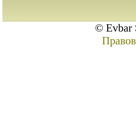
© Evbar 
Правов