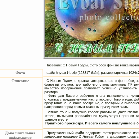
Название: С Новым Годом, фото обои фон заставка карти
Фото
файл hnyear1-b.zip (128317 байт), размер картинки 1024
Описание
С Новым Годом, открытки, авторское фото фон, обои, з
фоновый рисунок для рабочего стола монитора ПК им
качество изображения позволяет успешно установить
размера.
Фото для Вашего рабочего стола выполнено в лучших
открытка с поздравлением наступающего Нового года. До
представлена на Ваше обозрение, а празднично выполне
настроение перед самым главным праздником зимы.
Мягкие тона и полутона красок работы не дают глазам
столе, вызывают расслабление мускулатуры органов г
данном месте.
Приятного просмотра. И всего самого наилучшего в б
Дополнительная
Представленный файл содержит фотографическое изоб
авторское название С Новым Годом
, в цифровом формат
информация