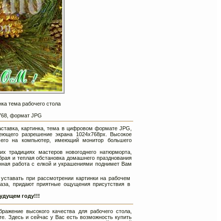
нка тема рабочего стола
х768, формат JPG
аставка, картинка, тема в цифровом формате JPG,
еющего разрешение экрана 1024х768px. Высокое
 его на компьютер, имеющий монитор большего
 традициях мастеров новогоднего натюрморта,
брая и теплая обстановка домашнего празднования
нная работа с елкой и украшениями поднимет Вам
 уставать при рассмотрении картинки на рабочем
лаза, придают приятные ощущения присутствия в
удущем году!!!
ражение высокого качества для рабочего стола,
е. Здесь и сейчас у Вас есть возможность купить