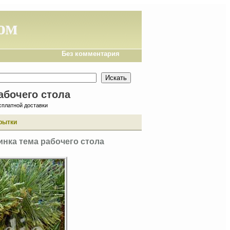
ом
Без комментария
абочего стола
сплатной доставки
рытки
инка тема рабочего стола