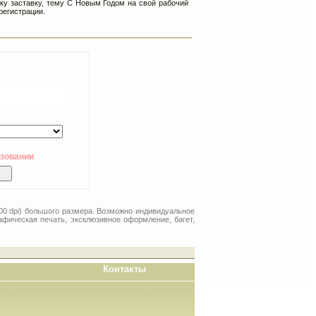
нку заставку, тему С Новым Годом на свой рабочий
регистрации.
ьзовании
00 dpi) большого размера. Возможно индивидуальное
афическая печать, эксклюзивное оформление, багет,
Контакты