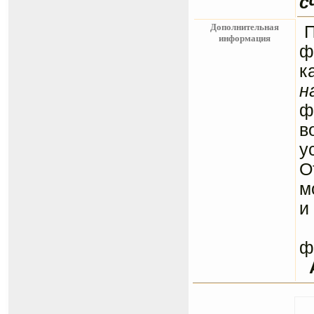
с
Дополнительная
информация
ф
к
н
ф
в
у
О
м
и
С
ф