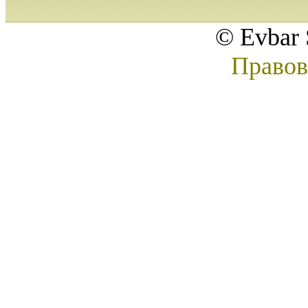
© Evbar 
Правов