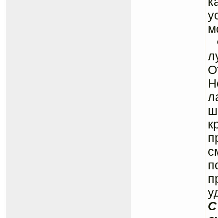
к
у
м
Ф
л
О
Н
л
ш
к
п
с
п
п
у
С