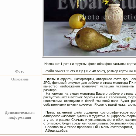
Название: Цветы и фрукты, фото обои фон заставка карти
Фото
файл flowers-fructs-b.zip (112948 байт), размер картинки
Описание
Цветы и фрукты, натюрморты, авторское фото фон, обо
JPG, фоновый рисунок для рабочего стола монитора ПК 
качество изображения позволяет успешно установить
размера.
Натюрморт на экран монитора Вашего рабочего стола, с
распустившихся веточек березы и ивы с сережками, фор
цветочками, стоящими в белой глиняной вазе. Букет ра
собственными руками крючком. Рядом с вазой лежат фрукт
Дополнительная
Представленный файл содержит фотографическое изоб
авторское название Цветы и фрукты
, в цифровом форма
информация
эту фотографию. Скачать и установить фото обои, картин
стол можно будет сразу же после оплаты, бесплатно и без 
Спасибо за интерес проявленный к моим фотографиям,
Абракадабра