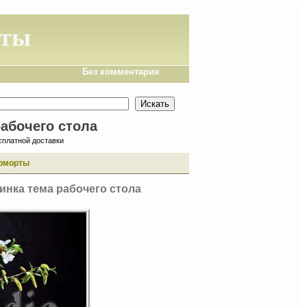
кты
Без комментария
абочего стола
сплатной доставки
рморты
инка тема рабочего стола