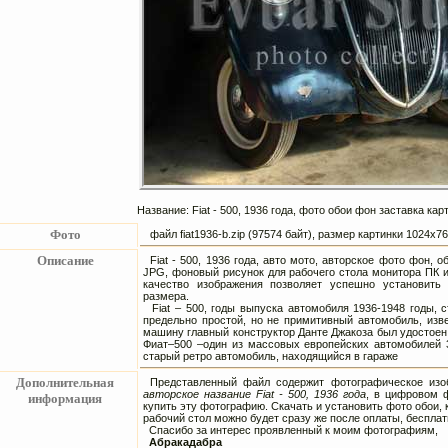
Название: Fiat - 500, 1936 года, фото обои фон заставка ка
Фото
файл fiat1936-b.zip (97574 байт), размер картинки 1024х
Описание
Fiat - 500, 1936 года, авто мото, авторское фото фон, 
JPG, фоновый рисунок для рабочего стола монитора ПК 
качество изображения позволяет успешно установить
размера.
Fiat – 500, годы выпуска автомобиля 1936-1948 годы, с
предельно простой, но не примитивный автомобиль, из
машину главный конструктор Данте Джакоза был удостоен
Фиат–500 –один из массовых европейских автомобилей 3
старый ретро автомобиль, находящийся в гараже
Дополнительная
Представленный файл содержит фотографическое изоб
авторское название Fiat - 500, 1936 года
, в цифровом 
информация
купить эту фотографию. Скачать и установить фото обои, ка
рабочий стол можно будет сразу же после оплаты, бесплат
Спасибо за интерес проявленный к моим фотографиям,
Абракадабра