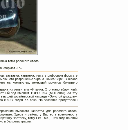
ртинка тема рабочего стола
768, формат JPG
обои, заставка, картинка, тема в цифровом формате
имеющего разрешение экрана 1024х768px. Высокое
 его на компьютер, имеющий монитор большего
трана изготовитель –Италия. Это малогабаритный,
вестный под именем TOPOLINO (Мышонок). За эту
 высшей дизайнерской награды «Золотой циркуль».
0-х-40-х годов ХХ века. На заставке представлен
ражение высокого качества для рабочего стола,
формате. Здесь и сейчас у Вас есть возможность
ртинку заставку, тему Fiat - 500, 1936 года на свой
но и без регистрации.