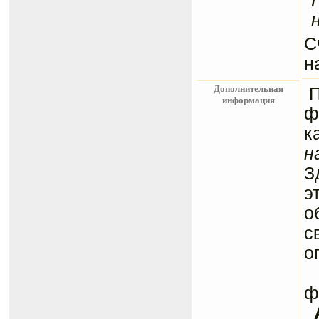
С
н
Дополнительная
информация
ф
к
н
З
э
о
с
о
С
ф