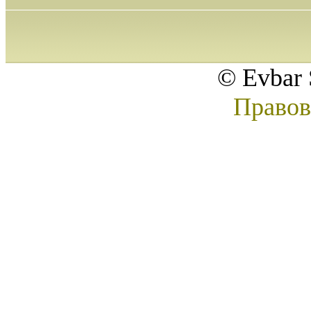
© Evbar 
Правов