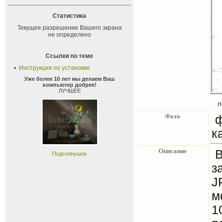
Статистика
Текущее разрешение Вашего экрана
не определено
Ссылки по теме
•
Инструкция по установке
Уже более 10 лет мы делаем Ваш
компьютер добрее!
ЛУЧШЕЕ
Н
Фото
ф
к
Описание
В
Подсолнушек
з
J
м
1