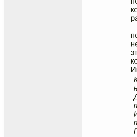
п
к
р
Ф
п
н
э
к
И