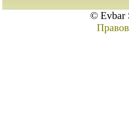
© Evbar 
Правов