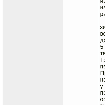
и
н
р
2
з
в
д
5
т
Т
п
П
н
у
п
о