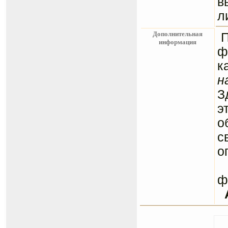
в
л
Дополнительная
информация
ф
к
н
З
э
о
с
о
С
ф