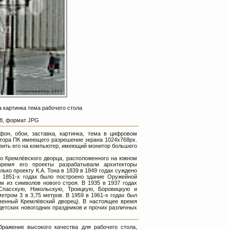
 картинка тема рабочего стола
768, формат JPG
фон, обои, заставка, картинка, тема в цифровом
тора ПК имеющего разрешение экрана 1024х768px.
вить его на компьютер, имеющий монитор большего
го Кремлёвского дворца, расположенного на южном
время его проекты разрабатывали архитекторы
лько проекту
К.А. Тона
в 1839 в 1849 годах суждено
в 1851-х годах было построено здание Оружейной
м из символов нового строя. В 1935 в 1937 годах
пасскую, Никольскую, Троицкую, Боровицкую и
тром 3 в 3,75 метров. В 1959 в 1961-х годах был
венный Кремлёвский дворец). В настоящее время
детских новогодних праздников и прочих различных
ражение высокого качества для рабочего стола,