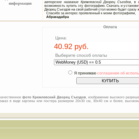
авторское название Кремлевский Дворец Съездов
, в 
информация
возможность купить эту фотографию. Скачать и установит
Дворец Съездов на свой рабочий стол можно будет сразу ж
Спасибо за интерес проявленный к моим фотографиям,
Абракадабра
Оплата
Цена:
Выберите способ оплаты
Я принимаю
соглашение об испол
 качественное
фото Кремлевский Дворец Съездов
, изображение высокого разреше
заказ в виде картины или постера размером 20x30 см, 30x40 см и более, высокок