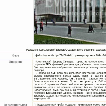
Название: Кремлевский Дворец Съездов, фото обои фон заставка
Фото
файл dvoretc-b.zip (77408 байт), размер картинки 1024х
Описание
Кремлевский Дворец Съездов, город, авторское фото 
формате JPG, фоновый рисунок для рабочего стола мони
Высокое качество изображения позволяет успешно устано
размера.
В середине XVIII века возникла идея постройки Большо
склоне кремлёвского холма вдоль реки. В разное 
В.И. Баженов,
М.Ф. Казаков,
А.Н. Львов,
В.П. Стасов.
Но то
было воплотиться в жизнь. По его же проекту в 1844 
палаты. С приходом Советской власти Кремль стал одни
двуглавые орлы, венчавшие главные башни Кремля: С
Водовзводную, были заменены на рубиновые звезды диаме
построен Кремлёвский Дворец съездов (ныне Государст
Дворец Съездов является местом проведения концертов, 
мероприятий
Дополнительная
Представленный файл содержит фотографическое изоб