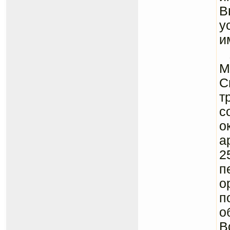
В
у
и
1
М
С
т
с
о
а
2
п
о
п
о
В