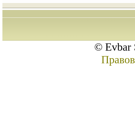
© Evbar 
Правов