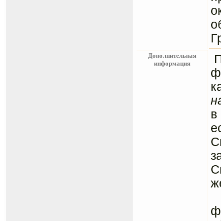
о
о
Г
Дополнительная
информация
ф
к
н
в
е
С
з
С
ж
С
ф