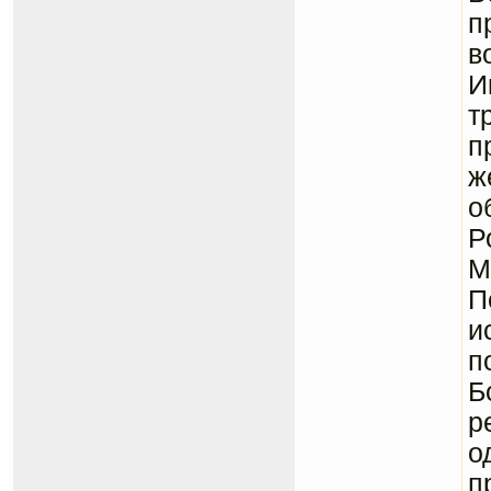
п
в
И
т
п
ж
о
Р
М
П
и
п
Б
р
о
п