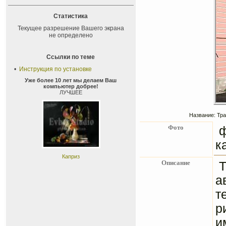
Статистика
Текущее разрешение Вашего экрана
не определено
Ссылки по теме
•
Инструкция по установке
Уже более 10 лет мы делаем Ваш
компьютер добрее!
ЛУЧШЕЕ
Название: Тра
Фото
ф
к
Каприз
Описание
Т
а
т
р
и