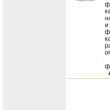
ф
к
н
и
ф
к
р
о
С
ф