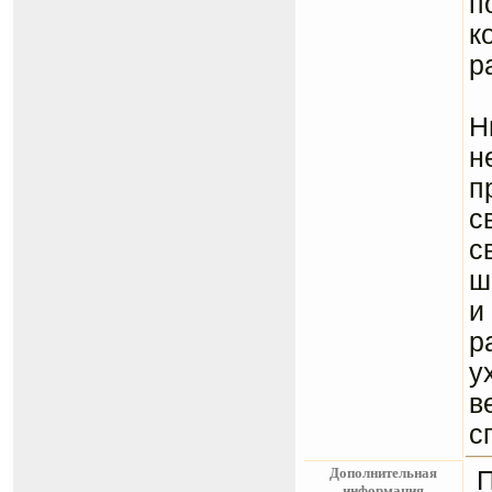
п
к
р
Н
Н
н
п
с
с
ш
и
р
у
в
с
Дополнительная
информация