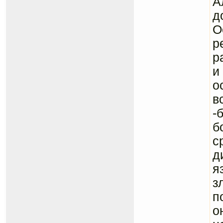
А
д
О
р
р
и
о
в
-
б
с
д
я
з
п
о