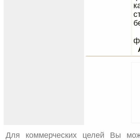
к
с
б
С
ф
Для коммерческих целей Вы мож