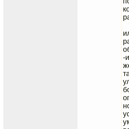
п
к
р
Ч
и
р
о
-
ж
т
у
б
о
н
у
у