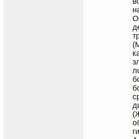
в
н
О
д
т
(
к
з
л
б
б
с
д
(
о
г