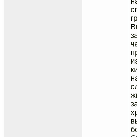
н
с
г
В
з
ч
п
и
к
н
с
ж
з
х
в
б