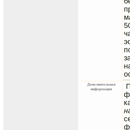
б
п
м
5
ч
э
п
з
н
о
Дополнительная
информация
ф
к
н
с
ф