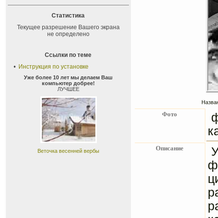
Статистика
Текущее разрешение Вашего экрана
не определено
Ссылки по теме
•
Инструкция по установке
Уже более 10 лет мы делаем Ваш
компьютер добрее!
ЛУЧШЕЕ
Назван
Фото
ф
к
Описание
У
Веточка весенней вербы
ф
ц
р
р