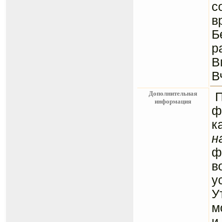
с
в
Б
р
В
В
Дополнительная
информация
ф
к
н
ф
в
у
У
м
и