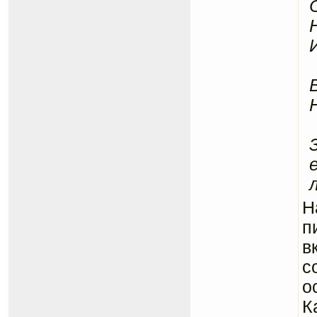
Н
п
в
с
о
К