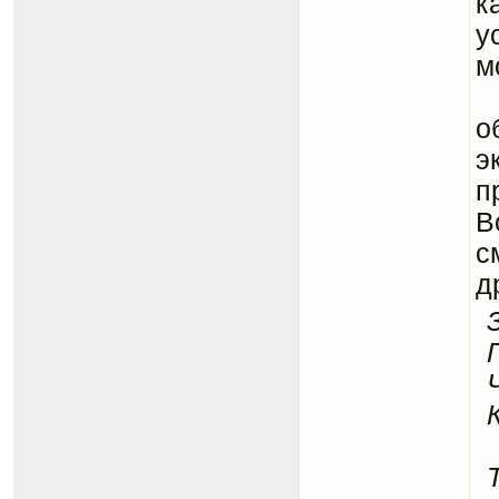
к
у
м
П
о
э
п
В
с
д