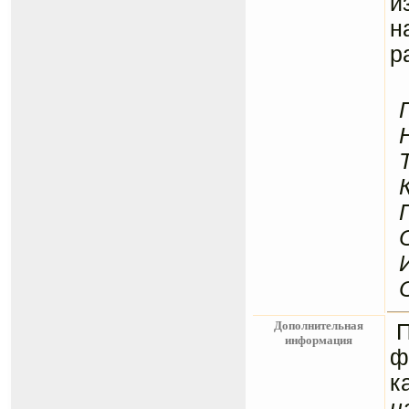
и
н
р
Дополнительная
информация
ф
к
н