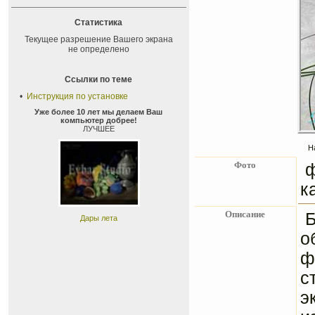
Статистика
Текущее разрешение Вашего экрана
не определено
Ссылки по теме
•
Инструкция по установке
Уже более 10 лет мы делаем Ваш
компьютер добрее!
ЛУЧШЕЕ
Н
Фото
к
Описание
Б
Дары лета
о
ф
с
э