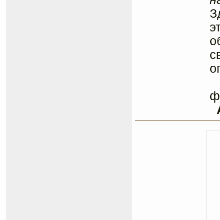
З
э
о
с
о
С
ф