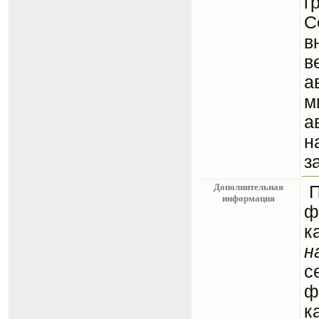
г
C
в
в
а
м
а
н
з
Дополнительная
информация
ф
к
н
с
ф
к