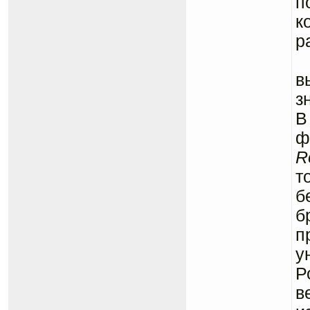
п
к
р
в
з
В
ф
R
т
б
б
п
у
Р
в