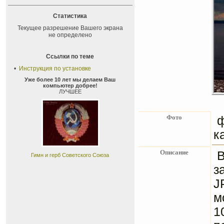
Статистика
Текущее разрешение Вашего экрана
не определено
Ссылки по теме
•
Инструкция по установке
Уже более 10 лет мы делаем Ваш
компьютер добрее!
ЛУЧШЕЕ
Фото
ф
к
Описание
B
Гимн и герб Советского Союза
з
J
м
1