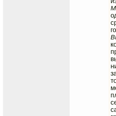
и
M
о
с
г
B
к
п
в
н
з
т
м
п
с
с