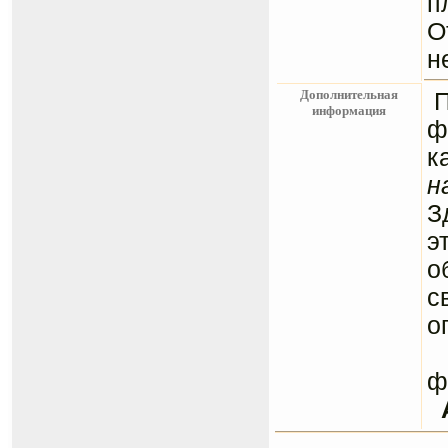
п
О
н
Дополнительная
информация
ф
к
н
З
э
о
с
о
С
ф