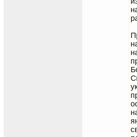
и
н
р
П
П
н
н
п
Б
С
у
п
о
н
я
с