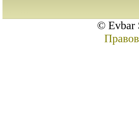
© Evbar 
Правов