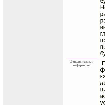
б
Н
р
р
в
г
п
п
б
Дополнительная
информация
ф
к
н
ц
в
у