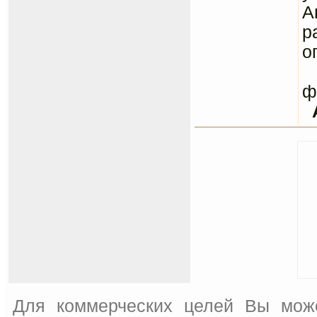
А
р
о
С
ф
Для коммерческих целей Вы мож