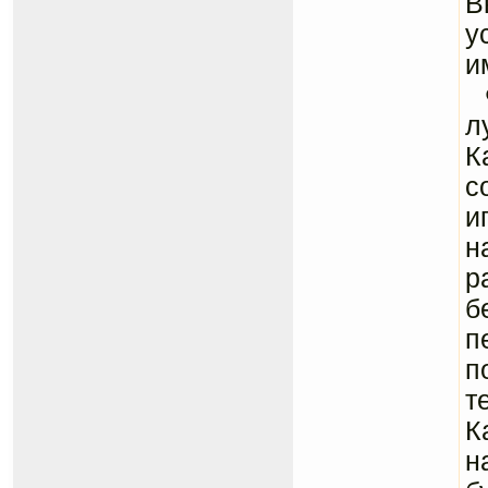
В
у
и
Ф
л
К
с
и
н
р
б
п
п
т
К
н