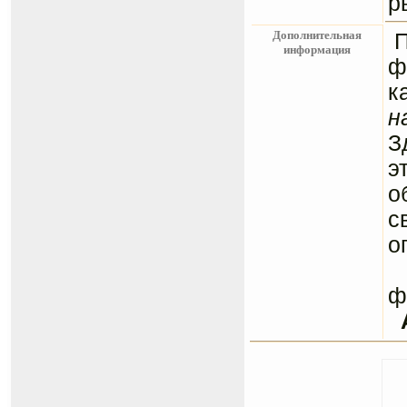
р
Дополнительная
информация
ф
к
н
З
э
о
с
о
С
ф