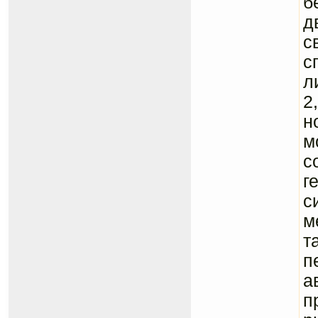
б
д
с
с
л
2
н
м
c
г
с
м
т
п
а
п