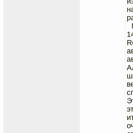
и
н
р
М
1
R
а
а
А
ш
в
с
Э
э
и
о