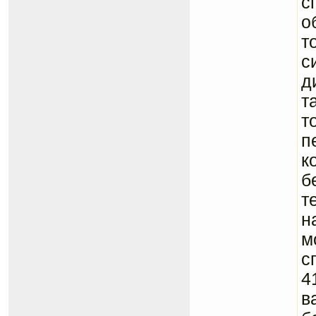
с
о
т
с
д
т
т
п
к
б
т
н
м
с
4
в