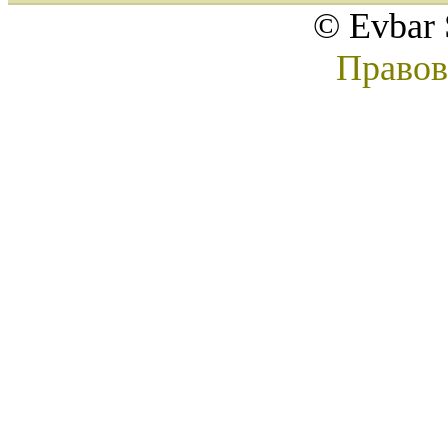
© Evbar 
Правов