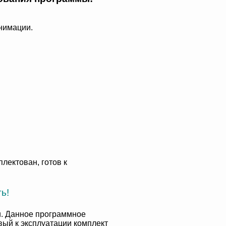
нимации.
лектован, готов к
ь!
и. Данное программное
вый к эксплуатации комплект