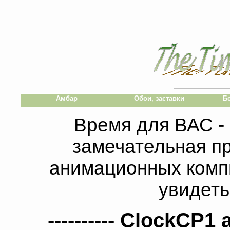
Амбар
Обои, заставки
Б
Время для ВАС -
замечательная п
анимационных комп
увидет
---------- ClockCP1 a