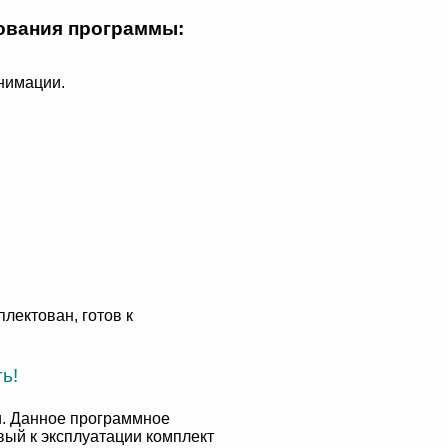
ования программы:
нимации.
лектован, готов к
ь!
и. Данное программное
вый к эксплуатации комплект