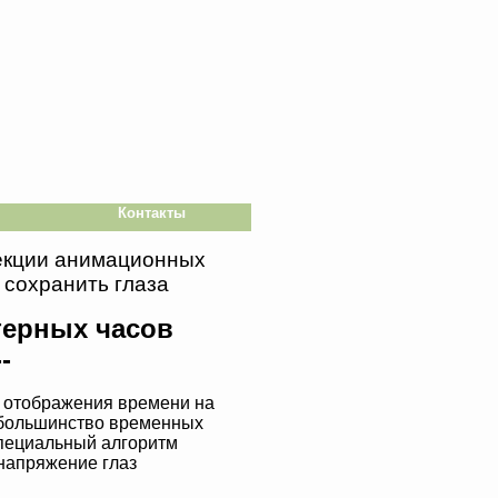
Контакты
лекции анимационных
 сохранить глаза
терных часов
--
о отображения времени на
 большинство временных
Специальный алгоритм
напряжение глаз